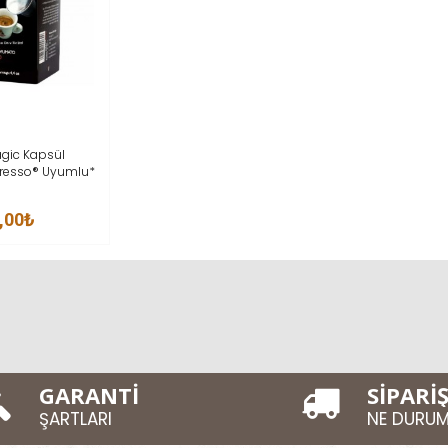
İNCELE
gic Kapsül
resso® Uyumlu*
,00₺
GARANTİ
SİPARİ
ŞARTLARI
NE DURU