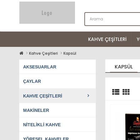
KAHVE ÇEŞITLERI
Y
Kahve Çeşitleri
Kapsül
KAPSÜL
AKSESUARLAR
ÇAYLAR
KAHVE ÇEŞITLERI
MAKINELER
NITELIKLI KAHVE
YÖRESEL KAHVELER