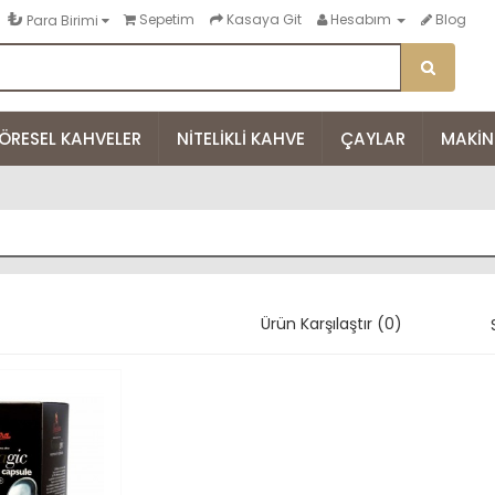
₺
Sepetim
Kasaya Git
Hesabım
Blog
Para Birimi
ÖRESEL KAHVELER
NITELIKLI KAHVE
ÇAYLAR
MAKIN
Ürün Karşılaştır (0)