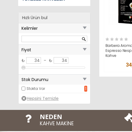
Hızlı Ürün bul
Kelimler
SEPETE AT
Barbera Aroma
Fiyat
Espresso Nesp
Kahve
₺
–
₺
34
Stok Durumu
1
Stokta Var
NEDEN
KAHVE MAKİNE