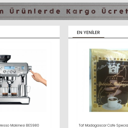
EN YENILER
spresso Makinesi BES980
E EKLE
İNCELE
Barbera Aromagic Kapsül Espresso
SEPETE EKLE
Taf Madagascar Cafe Specia
SEPETE EKLE
İNCELE