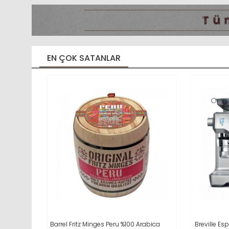
EN ÇOK SATANLAR
Barrel Fritz Minges Peru %100 Arabica
SEPETE EKLE
İNCELE
Breville E
SEPET