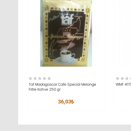
SEPETE EKLE
İNCELE
SEP
Taf Madagascar Cafe Special Melange
WMF 4170
Filtre Kahve 250 gr
36,03₺