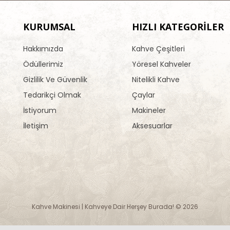
KURUMSAL
HIZLI KATEGORİLER
Hakkımızda
Kahve Çeşitleri
Ödüllerimiz
Yöresel Kahveler
Gizlilik Ve Güvenlik
Nitelikli Kahve
Tedarikçi Olmak
Çaylar
İstiyorum
Makineler
İletişim
Aksesuarlar
Kahve Makinesi | Kahveye Dair Herşey Burada! © 2026
Opencart
Opencart Türkiye
SEO
Kurumsal SEO