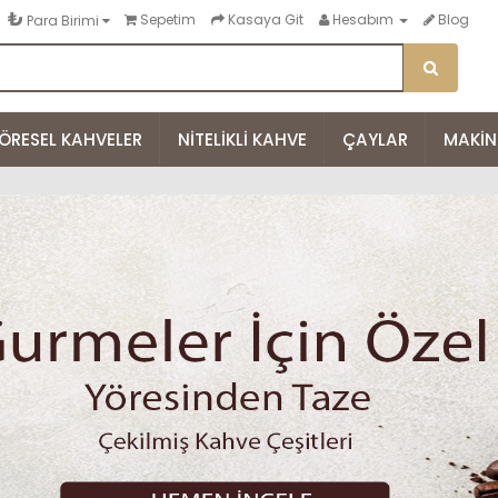
₺
Sepetim
Kasaya Git
Hesabım
Blog
Para Birimi
ÖRESEL KAHVELER
NITELIKLI KAHVE
ÇAYLAR
MAKIN