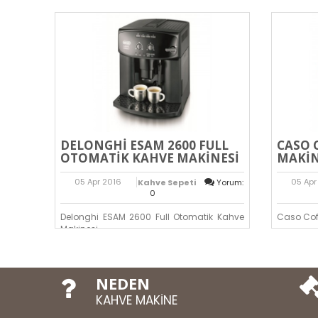
DELONGHI ESAM 2600 FULL
CASO 
OTOMATIK KAHVE MAKINESI
MAKIN
05
Apr
2016
05
Apr
Kahve Sepeti
Yorum:
0
Delonghi ESAM 2600 Full Otomatik Kahve
Caso Coff
Makinesi...
NEDEN
KAHVE MAKİNE