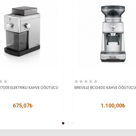
ETE EKLE
İNCELE
SEPETE EKLE
İNC
70011 ELEKTRIKLI KAHVE ÖĞÜTÜCÜ
BREVİLLE BCG400 KAHVE ÖĞÜTÜCÜ
675,07₺
1.100,00₺