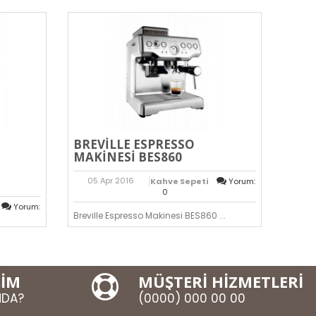
BREVILLE ESPRESSO
MAKINESI BES860
05
Apr
2016
Kahve Sepeti
Yorum:
0
Yorum:
Breville Espresso Makinesi BES860 ...
onna Tam
ŞİM
MÜŞTERİ HİZMETLERİ
MDA?
(0000) 000 00 00