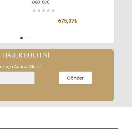
ÖĞÜTÜCÜ
675,07₺
HABER BÜLTENI
k için Abone Olun..!
Gönder