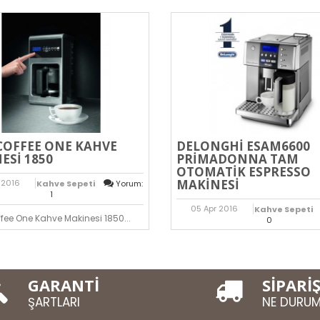
COFFEE ONE KAHVE
DELONGHI ESAM6600
ESI 1850
PRIMADONNA TAM
OTOMATIK ESPRESSO
MAKINESI
2016
Kahve Sepeti
Yorum:
1
05
Apr
2016
Kahve Sepeti
ee One Kahve Makinesi 1850...
0
Delonghi ESAM6600 PrimaD
Otomatik Espresso Makinesi...
GARANTİ
SİPARİ
ŞARTLARI
NE DURU