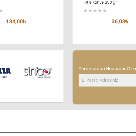
Nespresso® Uyumlu* Kahve
Filtre Kahve 250 gr
134,00₺
34,00₺
36,03₺
Yeniliklerden Haberdar Olma