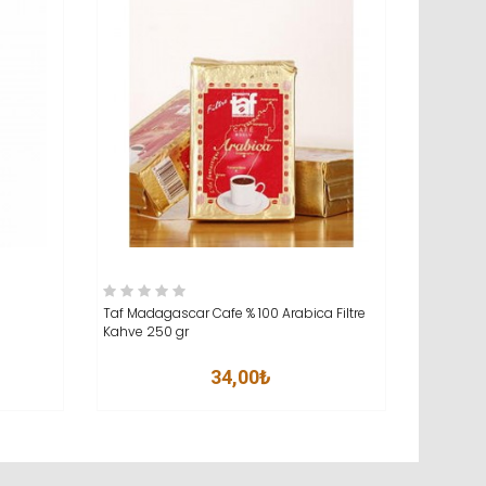
ELE
SEPETE EKLE
İNCELE
SEP
Taf Madagascar Cafe % 100 Arabica Filtre
Kuru Kah
Kahve 250 gr
500 gr
34,00₺