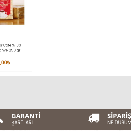
İNCELE
r Cafe % 100
Kahve 250 gr
,00₺
GARANTİ
SİPARİ
ŞARTLARI
NE DURU