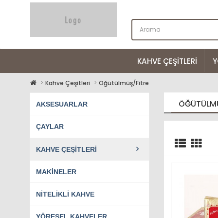
KAHVE ÇEŞITLERI
Y
Kahve Çeşitleri
Öğütülmüş/Fitre
ÖĞÜTÜLMÜ
AKSESUARLAR
ÇAYLAR
KAHVE ÇEŞITLERI
MAKINELER
NITELIKLI KAHVE
YÖRESEL KAHVELER