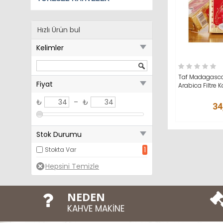
Hızlı Ürün bul
Kelimler
SEPETE AT
Taf Madagasca
Fiyat
Arabica Filtre 
₺
–
₺
34
Stok Durumu
1
Stokta Var
NEDEN
KAHVE MAKİNE