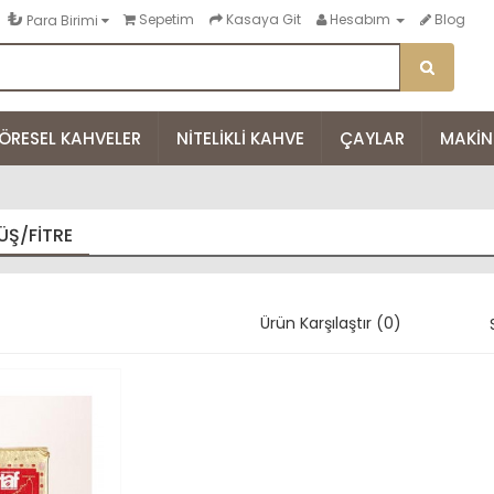
₺
Sepetim
Kasaya Git
Hesabım
Blog
Para Birimi
ÖRESEL KAHVELER
NITELIKLI KAHVE
ÇAYLAR
MAKIN
Ş/FITRE
Ürün Karşılaştır (0)